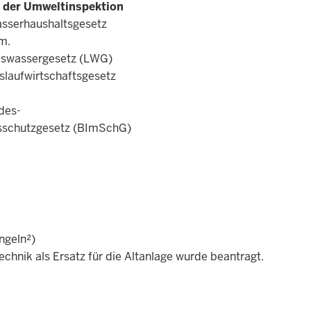
 der Umweltinspektion
sserhaushaltsgesetz
m.
eswassergesetz (LWG)
islaufwirtschaftsgesetz
des-
sschutzgesetz (BImSchG)
ngeln²)
chnik als Ersatz für die Altanlage wurde beantragt.