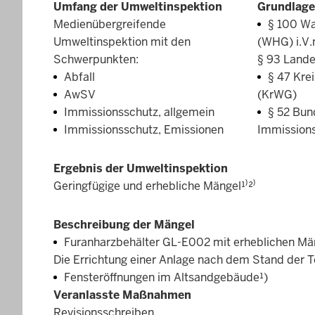
Umfang der Umweltinspektion
Grundlage
Medienübergreifende
§ 100 Wa
Umweltinspektion mit den
(WHG) i.V.
Schwerpunkten:
§ 93 Land
Abfall
§ 47 Kre
AwSV
(KrWG)
Immissionsschutz, allgemein
§ 52 Bun
Immissionsschutz, Emissionen
Immission
Ergebnis der Umweltinspektion
Geringfügige und erhebliche Mängel¹⁾²⁾
Beschreibung der Mängel
Furanharzbehälter GL-E002 mit erheblichen Mä
Die Errichtung einer Anlage nach dem Stand der Te
Fensteröffnungen im Altsandgebäude¹)
Veranlasste Maßnahmen
Revisionsschreiben