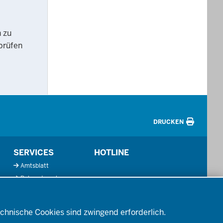
h zu
rprüfen
DRUCKEN
SERVICES
HOTLINE
Amtsblatt
Bekanntmachungen
Förderprogramme
Kontakt
chnische Cookies sind zwingend erforderlich.
Mediathek