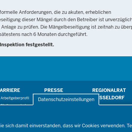
 formelle Anforderungen, die zu akuten, erheblichen
eitigung dieser Mängel durch den Betreiber ist unverzüglic
der Anlage zu prüfen. Die Mängelbeseitigung ist zeitnah zu übe
spätestens nach 6 Monaten durchgeführt.
Inspektion festgestellt.
ARRIERE
PRESSE
REGIONALRAT
DÜSSELDORF
Arbeitgeberprofil
Pressefotos
Datenschutzeinstellungen
Stellenangebote
Pressemitteilungen
Ausbildung
Social-Media-Kanäle
Fortbildungs- und
ufstiegsmöglichkeiten
ie sich damit einverstanden, dass wir Cookies verwenden. Te