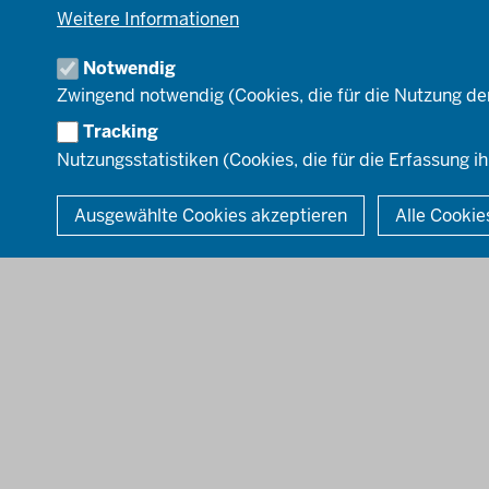
Organisationsplan
Weitere Informationen
Schule & Bildung
Institutionen
Verkehr
Notwendig
Umwelt & Natur
Zwingend notwendig (Cookies, die für die Nutzung de
Tracking
Nutzungsstatistiken (Cookies, die für die Erfassung ih
© 2026 Bezirksregierung Düsseldorf
Ausgewählte Cookies akzeptieren
Alle Cookie