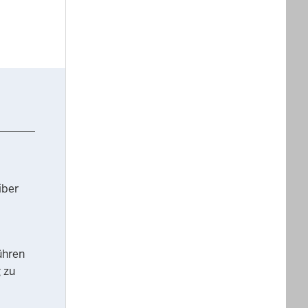
iber
ühren
 zu