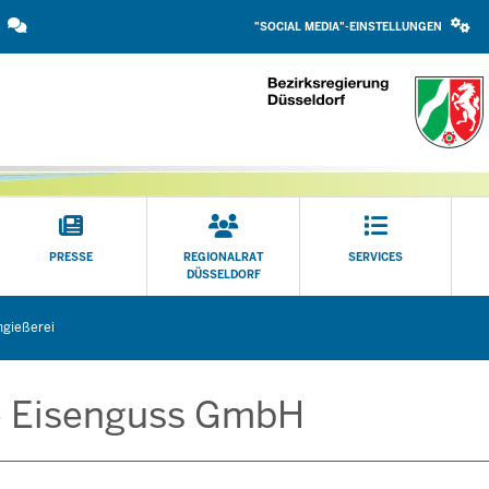
SOCIAL
Direkt zum Inhalt
MEDIA
"SOCIAL MEDIA"-EINSTELLUNGEN
EINSTELLUNGEN
BLOCK
PRESSE
REGIONALRAT
SERVICES
DÜSSELDORF
ngießerei
te Eisenguss GmbH