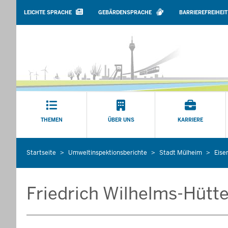
BARRIEREARME
SPRACHEN
LEICHTE SPRACHE
GEBÄRDENSPRACHE
BARRIEREFREIHEIT
Hauptmenü
THEMEN
ÜBER UNS
KARRIERE
Startseite
Umweltinspektionsberichte
Stadt Mülheim
Eise
Sie
befinden
sich
Friedrich Wilhelms-Hüt
hier