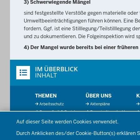
3) Schwerwiegende Mängel
sind festgestellte Verstöße gegen materielle oder
Umweltbeeinträchtigungen führen können. Eine Bes
fordern. Ggf. ist eine Stilllegung/Teilstilllegung 
und zu dokumentieren. Die Folgeinspektion wird 
4) Der Mangel wurde bereits bei einer früheren 
Überblick:
IM ÜBERBLICK
Inhalte
INHALT
Menü
THEMEN
ÜBER UNS
K
in
Arbeitsschutz
Aktenpläne
der
Gesundheit & Soziales
Organisationsstruktur
Fußzeile
Datenschutzeinstellungen
Kommunales &
Behördenleitung
Auf dieser Seite werden Cookies verwendet.
Wirtschaft
Die Bezirksregierung
Ordnung & Sicherheit
A
Durch Anklicken des/der Cookie-Button(s) erklären S
Einblicke
Planen & Bauen