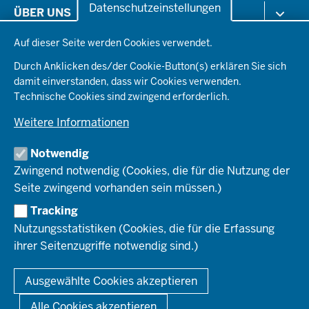
i
Arbeitsschutz
0
Datenschutzeinstellungen
ÜBER UNS
Fußzeile
t
Gesundheit & Soziales
0
Datenschutzeinstellungen
e
Kommunales & Wirtschaft
Auf dieser Seite werden Cookies verwendet.
Aktenpläne
KARRIERE
Ordnung & Sicherheit
Organisationsstruktur
Durch Anklicken des/der Cookie-Button(s) erklären Sie sich
Planen & Bauen
Behördenleitung
damit einverstanden, dass wir Cookies verwenden.
Arbeitgeberprofil
PRESSE
Schule & Bildung
Die Bezirksregierung
Technische Cookies sind zwingend erforderlich.
Stellenangebote
Verkehr
Einblicke
Ausbildung
Weitere Informationen
Pressefotos
Umwelt & Natur
REGIONALRAT DÜSSELDORF
Organisationsplan
Fortbildungs- und Aufstiegsmöglichkeiten
Pressemitteilungen
Institutionen
Notwendig
Social-Media-Kanäle
SERVICES
Zwingend notwendig (Cookies, die für die Nutzung der
Seite zwingend vorhanden sein müssen.)
Amtsblatt
HOTLINE
Tracking
Bekanntmachungen
Nutzungsstatistiken (Cookies, die für die Erfassung
Förderprogramme
ihrer Seitenzugriffe notwendig sind.)
© 2026 Bezirksregierung Düsseldorf
Kontakt
Mediathek
Fußzeile
DATENSCHUTZ
BARRIEREFREIHEIT
IMPRESSUM
Ausgewählte Cookies akzeptieren
KONTAKT
So finden Sie uns
Anerkennung von Bildungsnachweisen
Alle Cookies akzeptieren