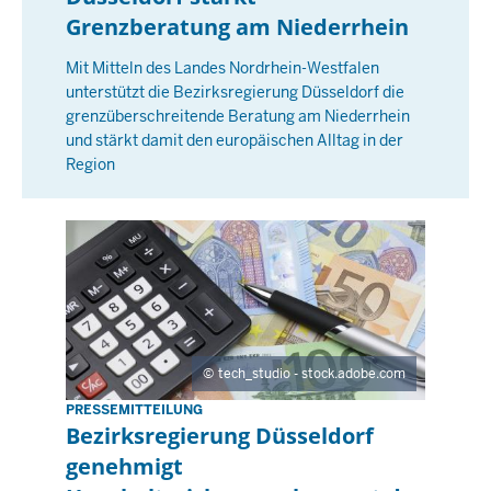
-
e
Grenzberatung am Niederrhein
0
r
0
Mit Mitteln des Landes Nordrhein-Westfalen
s
:
unterstützt die Bezirksregierung Düsseldorf die
t
0
grenzüberschreitende Beratung am Niederrhein
a
und stärkt damit den europäischen Alltag in der
0
g
Region
,
2
1
M
a
i
2
tech_studio - stock.adobe.com
0
2
PRESSEMITTEILUNG
D
Bezirksregierung Düsseldorf
6
i
-
genehmigt
e
0