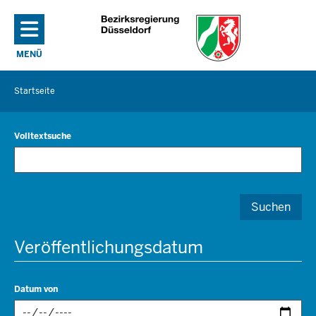
Direkt zum Inhalt
MENÜ
NAVIGATION AKTIVIEREN/DEAKTIVIEREN: HAUPTMENÜ
Startseite
Sie
befinden
sich
Volltextsuche
hier
Suchen
Veröffentlichungsdatum
Datum von