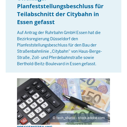
0
Planfeststellungsbeschluss für
n
Teilabschnitt der Citybahn in
t
a
Essen gefasst
g
Auf Antrag der Ruhrbahn GmbH Essen hat die
,
Bezirksregierung Düsseldorf den
1
Planfeststellungsbeschluss für den Bau der
8
Straßenbahnlinie „Citybahn“ von Haus-Berge-
M
Straße, Zoll- und Pferdebahnstraße sowie
a
Berthold-Beitz-Boulevard in Essen gefasst.
i
2
0
2
6
-
0
tech_studio - stock.adobe.com
0