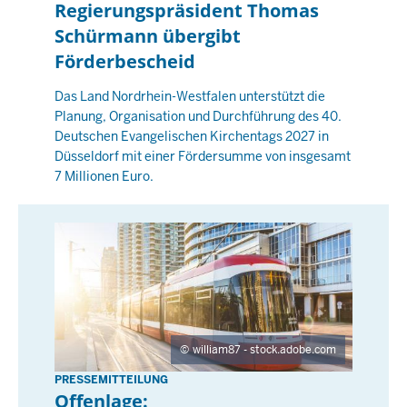
t
Regierungspräsident Thomas
:
a
Schürmann übergibt
0
g
Förderbescheid
0
,
1
Das Land Nordrhein-Westfalen unterstützt die
Planung, Organisation und Durchführung des 40.
2
Deutschen Evangelischen Kirchentags 2027 in
M
Düsseldorf mit einer Fördersumme von insgesamt
a
7 Millionen Euro.
i
2
0
2
6
-
0
0
william87 - stock.adobe.com
:
PRESSEMITTEILUNG
M
0
Offenlage:
o