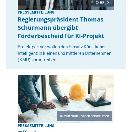
BR_D
PRESSEMITTEILUNG
M
Regierungspräsident Thomas
o
Schürmann übergibt
n
Förderbescheid für KI-Projekt
t
a
Projektpartner wollen den Einsatz Künstlicher
g
Intelligenz in kleinen und mittleren Unternehmen
,
(KMU) vorantreiben.
2
7
A
p
r
i
l
2
wutzkoh - stock.adobe.com
0
PRESSEMITTEILUNG
D
2