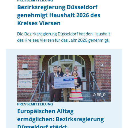
:
PRESSEMITTEILUNG
D
Bezirksregierung Düsseldorf
0
i
genehmigt Haushalt 2026 des
0
e
Kreises Viersen
n
s
Die Bezirksregierung Düsseldorf hat den Haushalt
t
des Kreises Viersen für das Jahr 2026 genehmigt.
a
g
,
1
9
M
a
i
BR_D
2
PRESSEMITTEILUNG
D
0
Europäischen Alltag
o
2
ermöglichen: Bezirksregierung
n
6
Düsseldorf stärkt
n