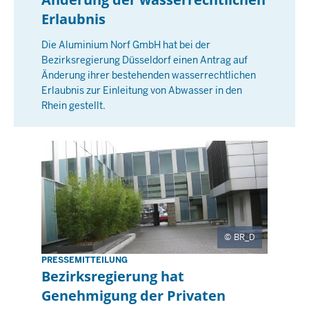
:
o
Erlaubnis
0
c
0
Die Aluminium Norf GmbH hat bei der
h
Bezirksregierung Düsseldorf einen Antrag auf
,
Änderung ihrer bestehenden wasserrechtlichen
2
Erlaubnis zur Einleitung von Abwasser in den
7
Rhein gestellt.
M
a
i
2
0
2
6
-
BR_D
0
PRESSEMITTEILUNG
F
0
Bezirksregierung hat
r
:
Genehmigung der Privaten
e
0