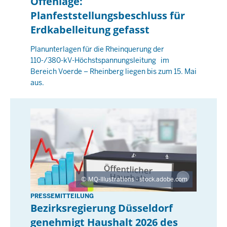
Offenlage:
o
6
Planfeststellungsbeschluss für
n
-
Erdkabelleitung gefasst
n
0
e
0
Planunterlagen für die Rheinquerung der
r
110-/380-kV-Höchstspannungsleitung im
:
s
Bereich Voerde – Rheinberg liegen bis zum 15. Mai
0
t
aus.
0
a
g
,
3
0
A
p
MQ-Illustrations - stock.adobe.com
r
i
PRESSEMITTEILUNG
D
Bezirksregierung Düsseldorf
l
i
2
genehmigt Haushalt 2026 des
e