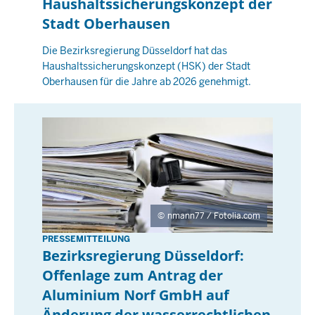
Haushaltssicherungskonzept der
n
0
s
Stadt Oberhausen
:
t
0
Die Bezirksregierung Düsseldorf hat das
a
Haushaltssicherungskonzept (HSK) der Stadt
0
g
Oberhausen für die Jahre ab 2026 genehmigt.
,
2
6
M
a
i
2
0
nmann77 / Fotolia.com
2
PRESSEMITTEILUNG
M
6
Bezirksregierung Düsseldorf:
i
-
Offenlage zum Antrag der
t
0
Aluminium Norf GmbH auf
t
0
w
Änderung der wasserrechtlichen