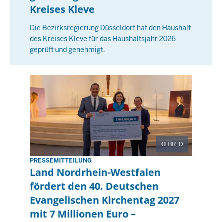
0
Kreises Kleve
n
2
s
Die Bezirksregierung Düsseldorf hat den Haushalt
6
t
des Kreises Kleve für das Haushaltsjahr 2026
-
a
geprüft und genehmigt.
0
g
0
,
:
1
0
2
0
M
a
i
2
BR_D
0
PRESSEMITTEILUNG
D
2
Land Nordrhein-Westfalen
i
6
fördert den 40. Deutschen
e
-
Evangelischen Kirchentag 2027
n
0
s
mit 7 Millionen Euro –
0